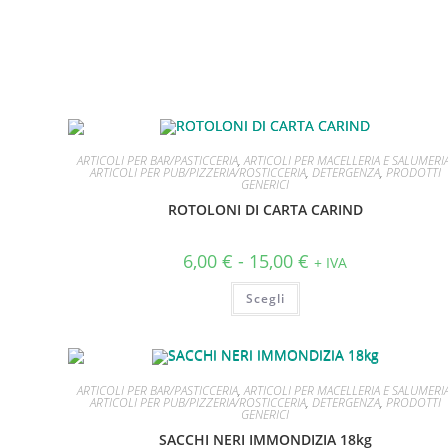
ARTICOLI PER BAR/PASTICCERIA
,
ARTICOLI PER MACELLERIA E SALUMERI
ARTICOLI PER PUB/PIZZERIA/ROSTICCERIA
,
DETERGENZA
,
PRODOTTI
GENERICI
ROTOLONI DI CARTA CARIND
6,00
€
-
15,00
€
+ IVA
Scegli
ARTICOLI PER BAR/PASTICCERIA
,
ARTICOLI PER MACELLERIA E SALUMERI
ARTICOLI PER PUB/PIZZERIA/ROSTICCERIA
,
DETERGENZA
,
PRODOTTI
GENERICI
SACCHI NERI IMMONDIZIA 18kg