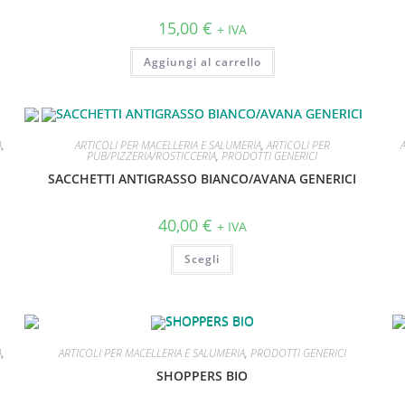
15,00
€
+ IVA
Aggiungi al carrello
A
,
ARTICOLI PER MACELLERIA E SALUMERIA
,
ARTICOLI PER
PUB/PIZZERIA/ROSTICCERIA
,
PRODOTTI GENERICI
SACCHETTI ANTIGRASSO BIANCO/AVANA GENERICI
40,00
€
+ IVA
Scegli
A
,
ARTICOLI PER MACELLERIA E SALUMERIA
,
PRODOTTI GENERICI
SHOPPERS BIO