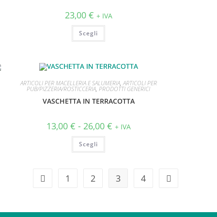
23,00
€
+ IVA
Scegli
ARTICOLI PER MACELLERIA E SALUMERIA
,
ARTICOLI PER
PUB/PIZZERIA/ROSTICCERIA
,
PRODOTTI GENERICI
VASCHETTA IN TERRACOTTA
13,00
€
-
26,00
€
+ IVA
Scegli
1
2
3
4