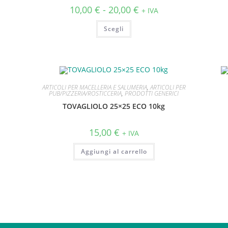
10,00
€
-
20,00
€
+ IVA
Scegli
ARTICOLI PER MACELLERIA E SALUMERIA
,
ARTICOLI PER
PUB/PIZZERIA/ROSTICCERIA
,
PRODOTTI GENERICI
TOVAGLIOLO 25×25 ECO 10kg
15,00
€
+ IVA
Aggiungi al carrello