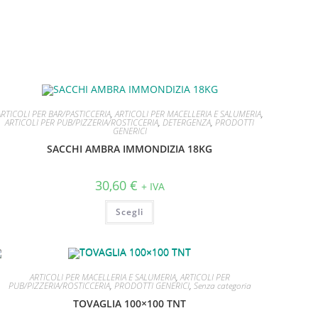
ARTICOLI PER BAR/PASTICCERIA
,
ARTICOLI PER MACELLERIA E SALUMERIA
,
ARTICOLI PER PUB/PIZZERIA/ROSTICCERIA
,
DETERGENZA
,
PRODOTTI
GENERICI
SACCHI AMBRA IMMONDIZIA 18KG
30,60
€
+ IVA
Scegli
ARTICOLI PER MACELLERIA E SALUMERIA
,
ARTICOLI PER
PUB/PIZZERIA/ROSTICCERIA
,
PRODOTTI GENERICI
,
Senza categoria
TOVAGLIA 100×100 TNT