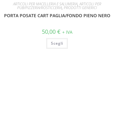
ARTICOLI PER MACELLERIA E SALUMERIA
,
ARTICOLI PER
PUB/PIZZERIA/ROSTICCERIA
,
PRODOTTI GENERICI
PORTA POSATE CART PAGLIA/FONDO PIENO NERO
50,00
€
+ IVA
Scegli