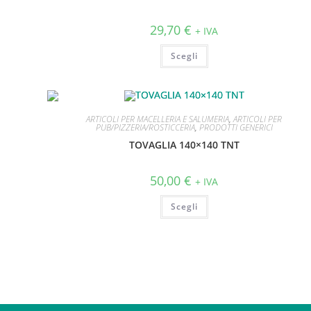
29,70
€
+ IVA
Scegli
ARTICOLI PER MACELLERIA E SALUMERIA
,
ARTICOLI PER
PUB/PIZZERIA/ROSTICCERIA
,
PRODOTTI GENERICI
TOVAGLIA 140×140 TNT
50,00
€
+ IVA
Scegli