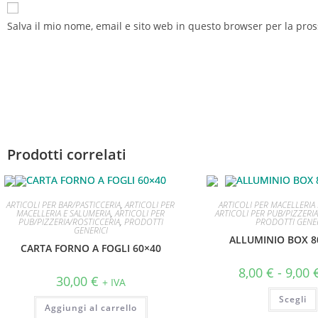
Salva il mio nome, email e sito web in questo browser per la pr
Prodotti correlati
ARTICOLI PER BAR/PASTICCERIA
,
ARTICOLI PER
ARTICOLI PER MACELLERIA
MACELLERIA E SALUMERIA
,
ARTICOLI PER
ARTICOLI PER PUB/PIZZERI
PUB/PIZZERIA/ROSTICCERIA
,
PRODOTTI
PRODOTTI GENER
GENERICI
ALLUMINIO BOX 8
CARTA FORNO A FOGLI 60×40
8,00
€
-
9,00
30,00
€
+ IVA
Scegli
Aggiungi al carrello