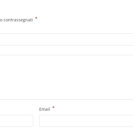
*
no contrassegnati
*
Email