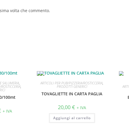
ossima volta che commento.
 E SALUMERIA
,
ARTICOLI PER PUB/PIZZERIA/ROSTICCERIA
,
ART
A/ROSTICCERIA
,
PRODOTTI GENERICI
ICI
TOVAGLIETTE IN CARTA PAGLIA
0/100mt
20,00
€
+ IVA
€
+ IVA
Aggiungi al carrello