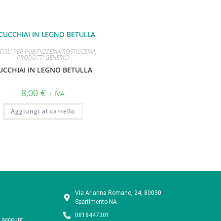
ICOLI PER PUB/PIZZERIA/ROSTICCERIA
,
PRODOTTI GENERICI
UCCHIAI IN LEGNO BETULLA
8,00
€
+ IVA
Aggiungi al carrello
Via Arianna Romano, 24, 80030
Spartimento NA
0818447301
o account