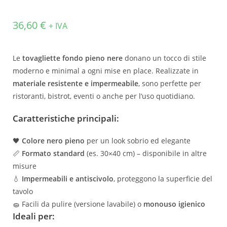
36,60
€
+ IVA
Le
tovagliette fondo pieno nere
donano un tocco di stile
moderno e minimal a ogni mise en place. Realizzate in
materiale resistente e impermeabile
, sono perfette per
ristoranti, bistrot, eventi o anche per l’uso quotidiano.
Caratteristiche principali:
🖤
Colore nero pieno
per un look sobrio ed elegante
📏
Formato standard
(es. 30×40 cm) – disponibile in altre
misure
💧
Impermeabili e antiscivolo
, proteggono la superficie del
tavolo
🧽 Facili da pulire (versione lavabile) o
monouso igienico
Ideali per: