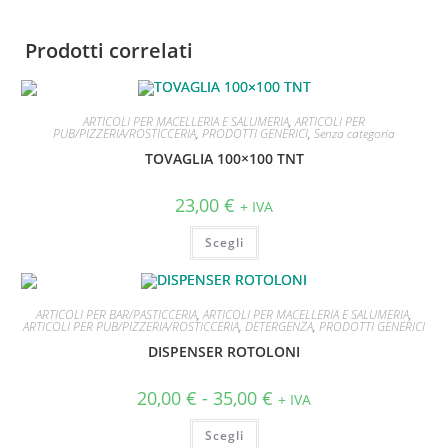
Prodotti correlati
ARTICOLI PER MACELLERIA E SALUMERIA
,
ARTICOLI PER
PUB/PIZZERIA/ROSTICCERIA
,
PRODOTTI GENERICI
,
Senza categoria
TOVAGLIA 100×100 TNT
23,00
€
+ IVA
Scegli
ARTICOLI PER BAR/PASTICCERIA
,
ARTICOLI PER MACELLERIA E SALUMERIA
,
ARTICOLI PER PUB/PIZZERIA/ROSTICCERIA
,
DETERGENZA
,
PRODOTTI GENERICI
DISPENSER ROTOLONI
20,00
€
-
35,00
€
+ IVA
Scegli