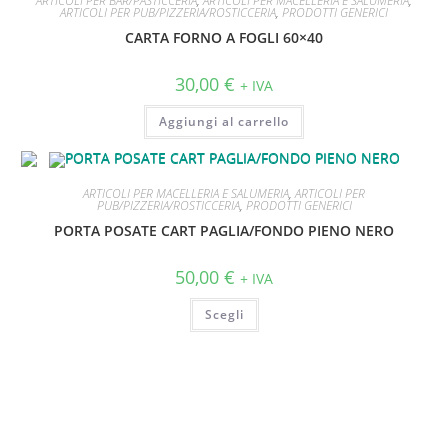
ARTICOLI PER BAR/PASTICCERIA
,
ARTICOLI PER MACELLERIA E SALUMERIA
,
ARTICOLI PER PUB/PIZZERIA/ROSTICCERIA
,
PRODOTTI GENERICI
CARTA FORNO A FOGLI 60×40
30,00
€
+ IVA
Aggiungi al carrello
ARTICOLI PER MACELLERIA E SALUMERIA
,
ARTICOLI PER
PUB/PIZZERIA/ROSTICCERIA
,
PRODOTTI GENERICI
PORTA POSATE CART PAGLIA/FONDO PIENO NERO
50,00
€
+ IVA
Scegli